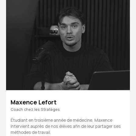
Maxence Lefort
Coach chez les Stratèges
Étudiant en troisième année de médecine, Maxence
intervient auprès de nos élèves afin de leur partager ses
méthodes de travail.